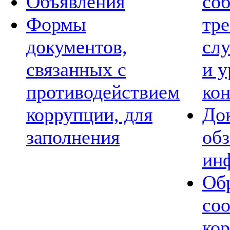
Объявления
со
Формы
тре
документов,
сл
связанных с
и 
противодействием
ко
коррупции, для
Док
заполнения
обз
ин
Обр
со
ко