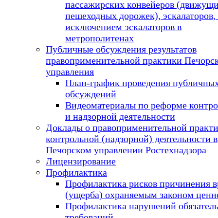
пассажирских конвейеров (движущи
пешеходных дорожек), эскалаторов, 
исключением эскалаторов в
метрополитенах
Публичные обсуждения результатов
правоприменительной практики Печорс
управления
План-график проведения публичны
обсуждений
Видеоматериалы по реформе контр
и надзорной деятельности
Доклады о правоприменительной практ
контрольной (надзорной) деятельности в
Печорском управлении Ростехнадзора
Лицензирование
Профилактика
Профилактика рисков причинения в
(ущерба) охраняемым законом ценн
Профилактика нарушений обязател
требований