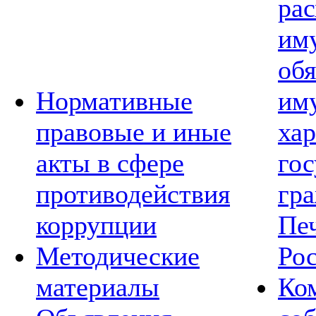
рас
им
обя
Нормативные
им
правовые и иные
хар
акты в сфере
го
противодействия
гр
коррупции
Пе
Методические
Ро
материалы
Ко