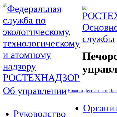
Основно
службы
Печор
управл
Об управлении
Новости
Деятельность
Про
Органи
Руководство