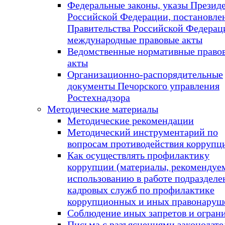
Федеральные законы, указы Презид
Российской Федерации, постановле
Правительства Российской Федерац
международные правовые акты
Ведомственные нормативные право
акты
Организационно-распорядительные
документы Печорского управления
Ростехнадзора
Методические материалы
Методические рекомендации
Методический инструментарий по
вопросам противодействия коррупц
Как осуществлять профилактику
коррупции (материалы, рекомендуе
использованию в работе подразделе
кадровых служб по профилактике
коррупционных и иных правонаруш
Соблюдение иных запретов и огран
Письма с разъяснениями законодате