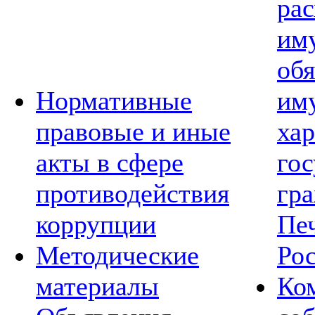
рас
им
обя
Нормативные
им
правовые и иные
хар
акты в сфере
го
противодействия
гр
коррупции
Пе
Методические
Ро
материалы
Ко