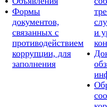
Объявления
со
Формы
тре
документов,
сл
связанных с
и 
противодействием
ко
коррупции, для
Док
заполнения
обз
ин
Обр
со
ко