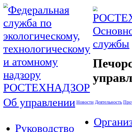
Основно
службы
Печор
управл
Об управлении
Новости
Деятельность
Про
Органи
Руководство