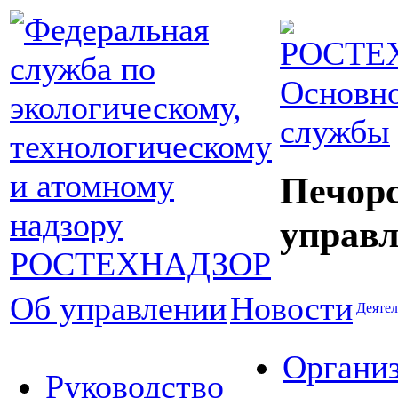
Основно
службы
Печор
управл
Об управлении
Новости
Деятел
Органи
Руководство