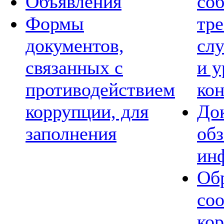
Объявления
со
Формы
тре
документов,
сл
связанных с
и 
противодействием
ко
коррупции, для
Док
заполнения
обз
ин
Обр
со
ко