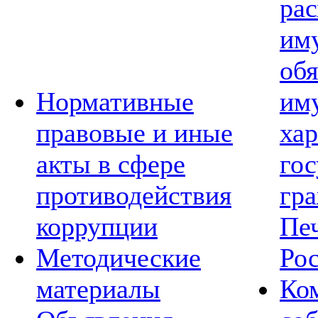
рас
им
обя
Нормативные
им
правовые и иные
хар
акты в сфере
го
противодействия
гр
коррупции
Пе
Методические
Ро
материалы
Ко