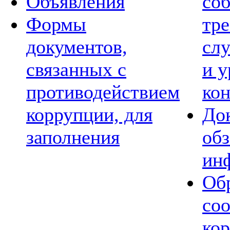
Объявления
со
Формы
тре
документов,
сл
связанных с
и 
противодействием
ко
коррупции, для
Док
заполнения
обз
ин
Обр
со
ко