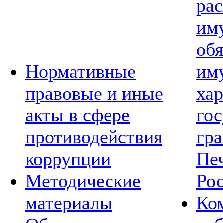
рас
им
обя
Нормативные
им
правовые и иные
хар
акты в сфере
го
противодействия
гр
коррупции
Пе
Методические
Ро
материалы
Ко