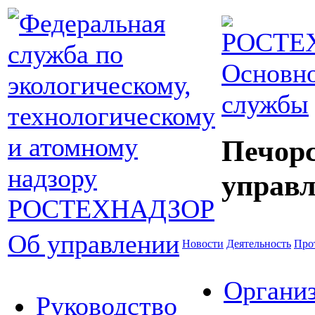
Основно
службы
Печор
управл
Об управлении
Новости
Деятельность
Про
Органи
Руководство