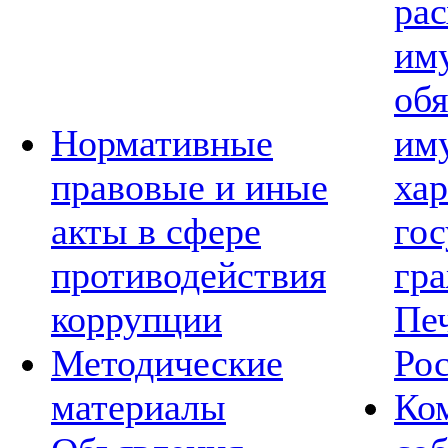
рас
им
обя
Нормативные
им
правовые и иные
хар
акты в сфере
го
противодействия
гр
коррупции
Пе
Методические
Ро
материалы
Ко