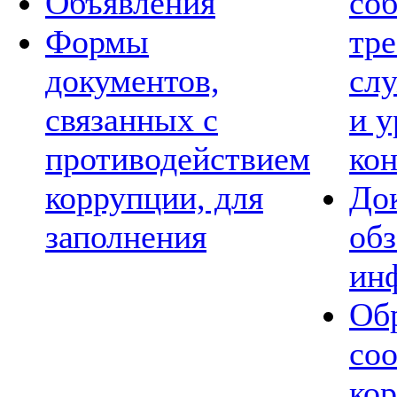
Объявления
со
Формы
тре
документов,
сл
связанных с
и 
противодействием
ко
коррупции, для
Док
заполнения
обз
ин
Обр
со
ко