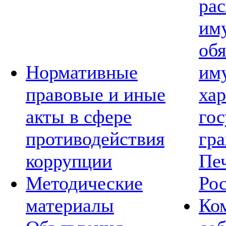
рас
им
обя
Нормативные
им
правовые и иные
хар
акты в сфере
го
противодействия
гр
коррупции
Пе
Методические
Ро
материалы
Ко