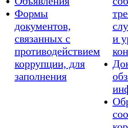
Объявления
со
Формы
тре
документов,
сл
связанных с
и 
противодействием
ко
коррупции, для
Док
заполнения
обз
ин
Обр
со
ко