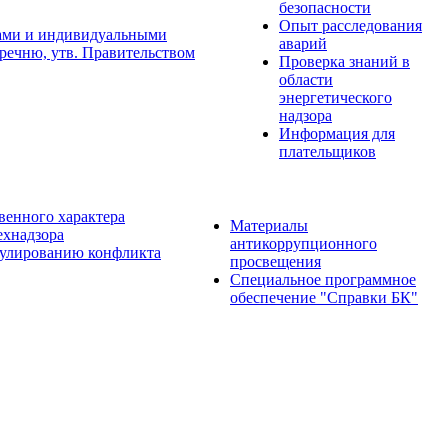
безопасности
Опыт расследования
цами и индивидуальными
аварий
речню, утв. Правительством
Проверка знаний в
области
энергетического
надзора
Информация для
плательщиков
твенного характера
Материалы
ехнадзора
антикоррупционного
гулированию конфликта
просвещения
Специальное программное
обеспечение "Справки БК"