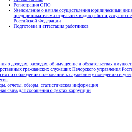
Регистрация ОПО
Уведомление о начале осуществления юридическими ли
предпринимателями отдельных видов работ и услуг по пе
Российской Федерации
Подготовка и аттестация работников
ния о доходах, расходах, об имуществе и обязательствах имущес
арственных гражданских служащих Печорского управления Рост
сия по соблюдению требований к служебному поведению и уре
есов
ды, отчеты, обзоры, статистическая информация
ная связь для сообщения о фактах коррупции