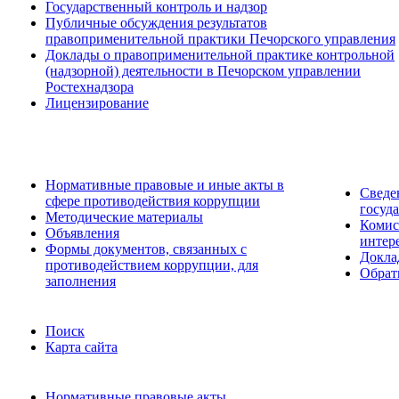
Государственный контроль и надзор
Публичные обсуждения результатов
правоприменительной практики Печорского управления
Доклады о правоприменительной практике контрольной
(надзорной) деятельности в Печорском управлении
Ростехнадзора
Лицензирование
Нормативные правовые и иные акты в
Сведе
сфере противодействия коррупции
госуд
Методические материалы
Комис
Объявления
интер
Формы документов, связанных с
Докла
противодействием коррупции, для
Обрат
заполнения
Поиск
Карта сайта
Нормативные правовые акты