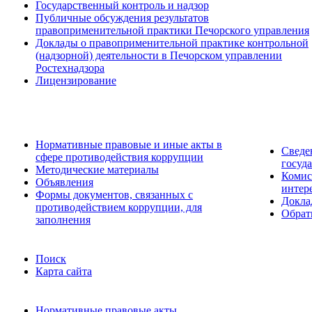
Государственный контроль и надзор
Публичные обсуждения результатов
правоприменительной практики Печорского управления
Доклады о правоприменительной практике контрольной
(надзорной) деятельности в Печорском управлении
Ростехнадзора
Лицензирование
Нормативные правовые и иные акты в
Сведе
сфере противодействия коррупции
госуд
Методические материалы
Комис
Объявления
интер
Формы документов, связанных с
Докла
противодействием коррупции, для
Обрат
заполнения
Поиск
Карта сайта
Нормативные правовые акты