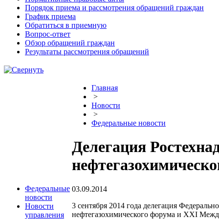
Порядок приема и рассмотрения обращений граждан
График приема
Обратиться в приемную
Вопрос-ответ
Обзор обращений граждан
Результаты рассмотрения обращений
Главная
>
Новости
>
Федеральные новости
Делегация Ростехнад
нефтегазохимическо
Федеральные
03.09.2014
новости
3 сентября 2014 года делегация Федеральн
Новости
нефтегазохимического форума и XXI Между
управления