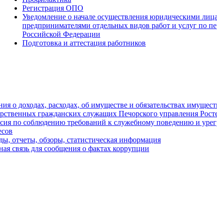
Регистрация ОПО
Уведомление о начале осуществления юридическими ли
предпринимателями отдельных видов работ и услуг по пе
Российской Федерации
Подготовка и аттестация работников
ния о доходах, расходах, об имуществе и обязательствах имущес
арственных гражданских служащих Печорского управления Рост
сия по соблюдению требований к служебному поведению и уре
есов
ды, отчеты, обзоры, статистическая информация
ная связь для сообщения о фактах коррупции