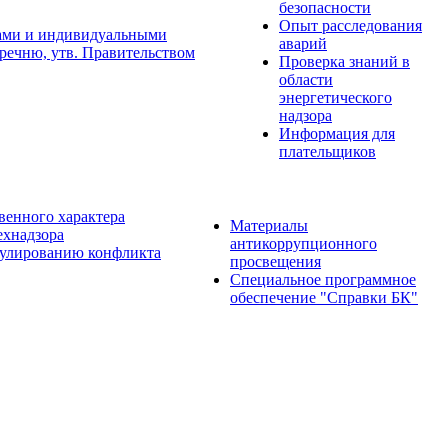
безопасности
Опыт расследования
цами и индивидуальными
аварий
речню, утв. Правительством
Проверка знаний в
области
энергетического
надзора
Информация для
плательщиков
твенного характера
Материалы
ехнадзора
антикоррупционного
гулированию конфликта
просвещения
Специальное программное
обеспечение "Справки БК"