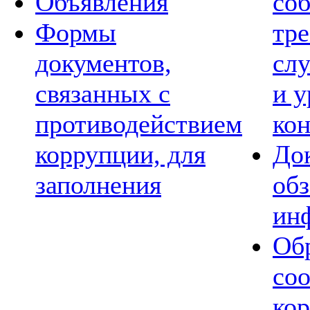
Объявления
со
Формы
тре
документов,
сл
связанных с
и 
противодействием
ко
коррупции, для
Док
заполнения
обз
ин
Обр
со
ко