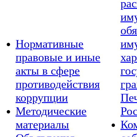
рас
им
обя
Нормативные
им
правовые и иные
хар
акты в сфере
го
противодействия
гр
коррупции
Пе
Методические
Ро
материалы
Ко