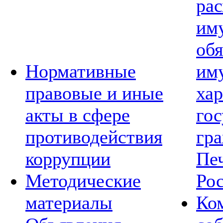
рас
им
обя
Нормативные
им
правовые и иные
хар
акты в сфере
го
противодействия
гр
коррупции
Пе
Методические
Ро
материалы
Ко