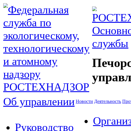
Основно
службы
Печор
управл
Об управлении
Новости
Деятельность
Про
Органи
Руководство