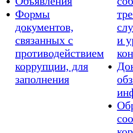
Объявления
со
Формы
тре
документов,
сл
связанных с
и 
противодействием
ко
коррупции, для
Док
заполнения
обз
ин
Обр
со
ко